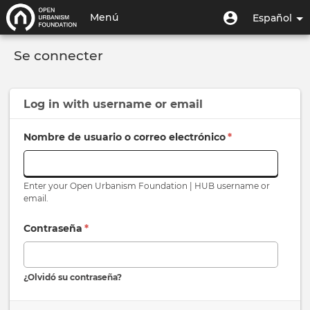
Pasar
Menú
Menú
Menú
Español
al
de
de
contenido
Toggle
usuario
cuenta
principal
Se connecter
navigation
de
usuario
Log in with
username
or
email
Nombre de usuario o correo electrónico
*
Enter your Open Urbanism Foundation | HUB username or
email.
Contraseña
*
¿Olvidó su contraseña?