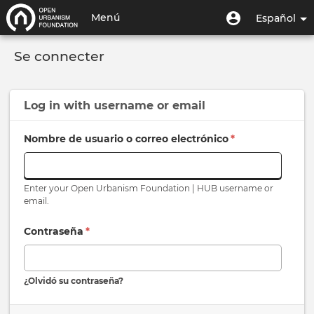
Pasar
Menú
Menú
Menú
Español
al
de
de
contenido
Toggle
usuario
cuenta
principal
Se connecter
navigation
de
usuario
Log in with
username
or
email
Nombre de usuario o correo electrónico
*
Enter your Open Urbanism Foundation | HUB username or
email.
Contraseña
*
¿Olvidó su contraseña?