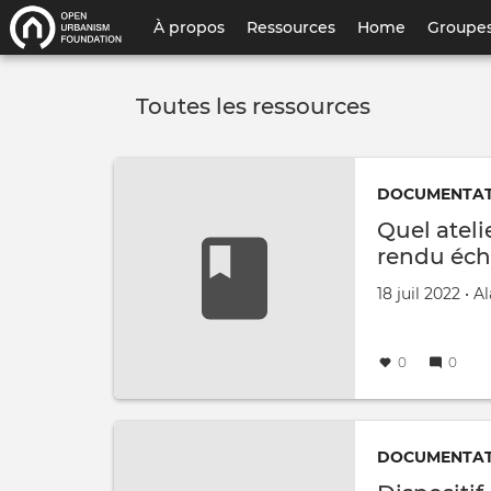
Menu
À propos
Ressources
Home
Groupes
du
compte
Toutes les ressources
de
l'utilisateur
DOCUMENTATI
Quel atel
rendu éch
Créé le
par
18 juil 2022
•
Al
0
0
DOCUMENTATI