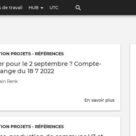
Aller
 de travail
HUB
UTC
au
contenu
principal
ON PROJETS - RÉFÉRENCES
ier pour le 2 septembre ? Compte-
ange du 18 7 2022
ain Renk
En savoir plus
sur
Quel
atelier
pour
ON PROJETS - RÉFÉRENCES
le