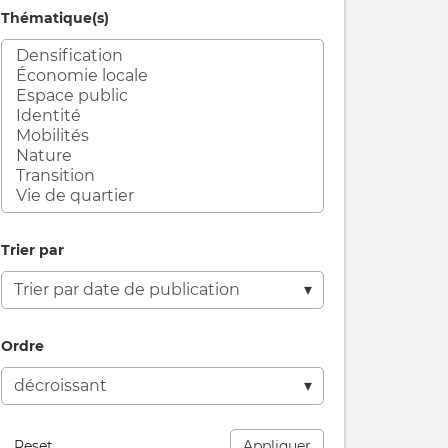
Thématique(s)
re
on
Trier par
s
Ordre
Reset
Appliquer