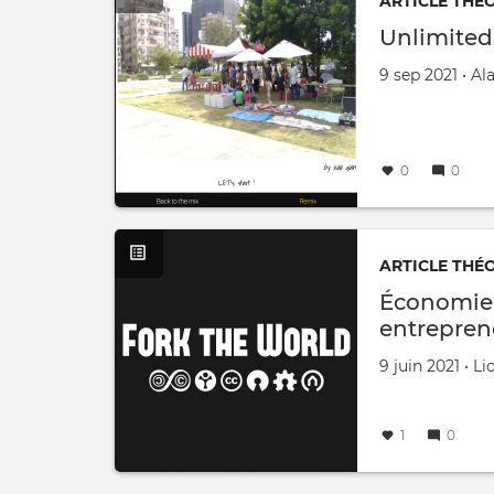
ARTICLE THÉ
Unlimited
Créé le
par
9 sep 2021
•
Al
0
0
ARTICLE THÉ
Économie 
entrepren
Créé le
par
9 juin 2021
•
Li
1
0