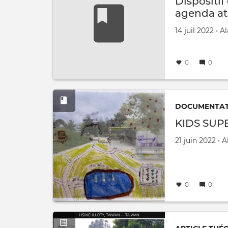
Dispositi
agenda ate
Créé le
par
14 juil 2022
•
Al
0
0
DOCUMENTATI
KIDS SU
Créé le
par
21 juin 2022
•
A
0
0