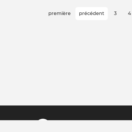
Pagination
Première
première
Page
précédent
Page
3
P
4
page
précédente