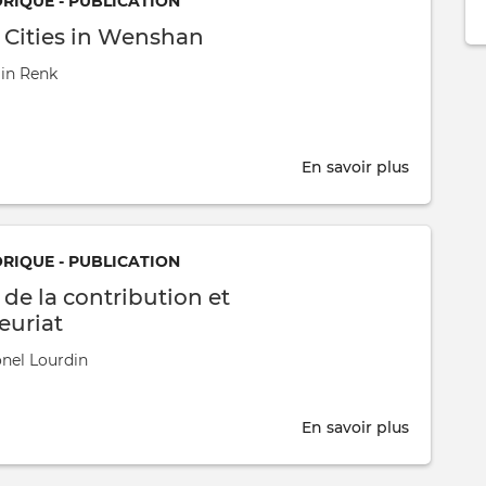
ORIQUE - PUBLICATION
 Cities in Wenshan
ain Renk
En savoir plus
sur
Unlimite
Cities
in
ORIQUE - PUBLICATION
Wenshan
de la contribution et
euriat
onel Lourdin
En savoir plus
sur
Économi
de