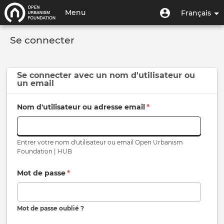
Aller
Menu
Menu
Menu
Français
au
utilisateur
du
contenu
Toggle
compte
principal
Se connecter
navigation
de
l'utilisateur
Se connecter avec un
nom d'utilisateur
ou
un
email
Nom d'utilisateur ou adresse email
*
Entrer votre nom d'utilisateur ou email Open Urbanism
Foundation | HUB
Mot de passe
*
Mot de passe oublié ?