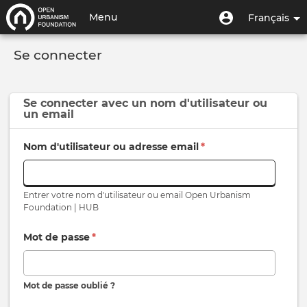
Aller
Menu
Menu
Menu
Français
au
utilisateur
du
contenu
Toggle
compte
principal
Se connecter
navigation
de
l'utilisateur
Se connecter avec un
nom d'utilisateur
ou
un
email
Nom d'utilisateur ou adresse email
*
Entrer votre nom d'utilisateur ou email Open Urbanism
Foundation | HUB
Mot de passe
*
Mot de passe oublié ?