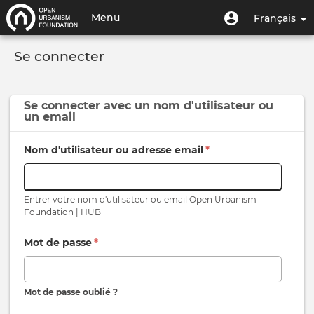
Aller
Menu
Menu
Menu
Français
au
utilisateur
du
contenu
Toggle
compte
principal
Se connecter
navigation
de
l'utilisateur
Se connecter avec un
nom d'utilisateur
ou
un
email
Nom d'utilisateur ou adresse email
*
Entrer votre nom d'utilisateur ou email Open Urbanism
Foundation | HUB
Mot de passe
*
Mot de passe oublié ?