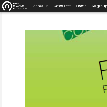
User
about us.
Resources
Home
All grou
account
menu