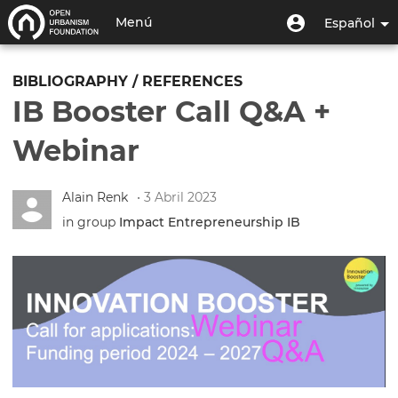
Pasar
Menú
Menú
Menú
Español
al
de
de
contenido
Toggle
usuario
cuenta
principal
navigation
BIBLIOGRAPHY / REFERENCES
de
IB Booster Call Q&A +
usuario
Webinar
Alain Renk
• 3 Abril 2023
in group
Impact Entrepreneurship IB