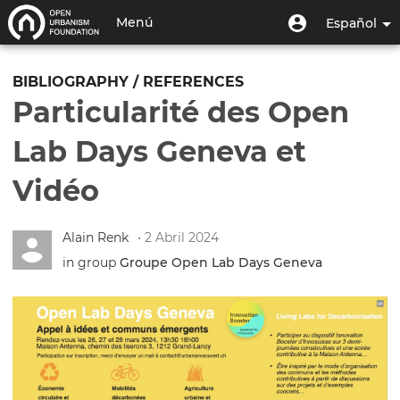
Pasar
Menú
Menú
Menú
Español
al
de
de
contenido
Toggle
usuario
cuenta
principal
navigation
BIBLIOGRAPHY / REFERENCES
de
Particularité des Open
usuario
Lab Days Geneva et
Vidéo
Alain Renk
• 2 Abril 2024
in group
Groupe Open Lab Days Geneva