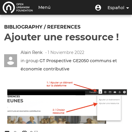
Pasar
Menú
Menú
Menú
Español
al
de
de
contenido
Toggle
usuario
cuenta
principal
navigation
BIBLIOGRAPHY / REFERENCES
de
Ajouter une ressource !
usuario
Alain Renk
• 1 Noviembre 2022
in group
GT Prospective GE2050 communs et
économie contributive