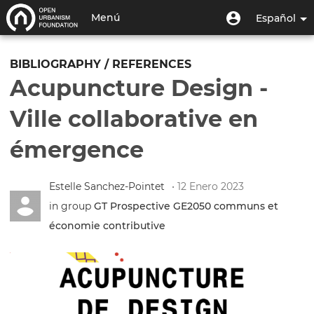
Pasar
Menú
Menú
Menú
Español
al
de
de
contenido
Toggle
usuario
cuenta
principal
navigation
BIBLIOGRAPHY / REFERENCES
de
Acupuncture Design -
usuario
Ville collaborative en
émergence
Estelle Sanchez-Pointet
• 12 Enero 2023
in group
GT Prospective GE2050 communs et
économie contributive