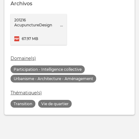
Archivos
201216
AcupunctureDesign
InteractiveFR 0.pdf
67.97 MB
Domaine(s)
Participation - Intelligence collective
Urbanisme - Architecture - Aménagement
Thématique(s)
Transition
Vie de quartier