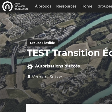
Menu
À propos
Ressources
Home
Groupes
du
compte
de
l'utilisateur
Groupe Flexible
TEST Transition Éc
Autorisations d'accès
Vernier • Suisse