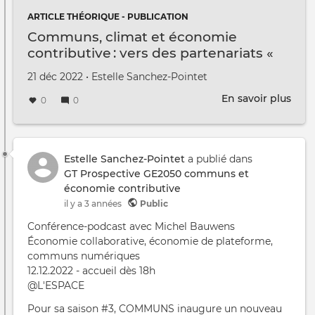
ARTICLE THÉORIQUE - PUBLICATION
Communs, climat et économie
contributive : vers des partenariats «
public-communs » au niveau du Grand
Créé le
par
21 déc 2022
•
Estelle Sanchez-Pointet
Genève ?
En savoir plus
sur
0
0
Com
clim
et
éco
Estelle Sanchez-Pointet
a publié dans
contr
GT Prospective GE2050 communs et
vers
économie contributive
des
il y a 3 années
Public
part
Conférence-podcast avec Michel Bauwens
«
Économie collaborative, économie de plateforme,
publ
communs numériques
com
12.12.2022 - accueil dès 18h
au
@L'ESPACE
nive
du
Pour sa saison #3, COMMUNS inaugure un nouveau