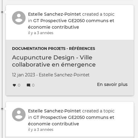
des
cont
de
Estelle Sanchez-Pointet
created a topic
la
in
GT Prospective GE2050 communs et
Fond
économie contributive
urb
il y a 3 années
ouve
au
DOCUMENTATION PROJETS - RÉFÉRENCES
proj
Acupuncture Design - Ville
Rigo
collaborative en émergence
Créé le
par
12 jan 2023
•
Estelle Sanchez-Pointet
En savoir plus
sur
0
0
Acu
Des
-
Ville
Estelle Sanchez-Pointet
created a topic
coll
in
GT Prospective GE2050 communs et
en
économie contributive
éme
il y a 3 années