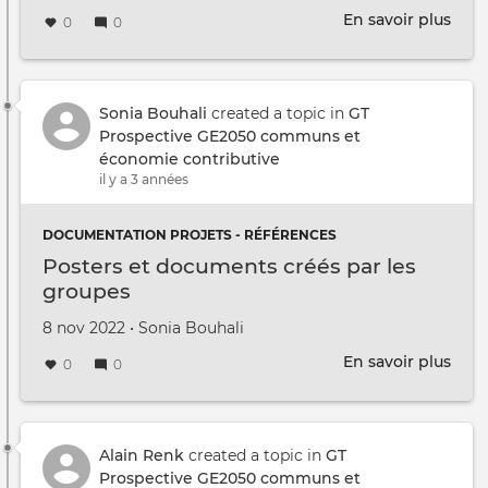
En savoir plus
sur
0
0
Liste
des
com
évo
Sonia Bouhali
created a topic in
GT
-
Prospective GE2050 communs et
ateli
économie contributive
02
il y a 3 années
sep
DOCUMENTATION PROJETS - RÉFÉRENCES
Posters et documents créés par les
groupes
Créé le
par
8 nov 2022
•
Sonia Bouhali
En savoir plus
sur
0
0
Post
et
doc
créé
Alain Renk
created a topic in
GT
par
Prospective GE2050 communs et