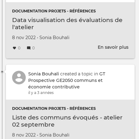
DOCUMENTATION PROJETS - RÉFÉRENCES
Data visualisation des évaluations de
l'atelier
Créé le
par
8 nov 2022
•
Sonia Bouhali
En savoir plus
sur
0
0
Data
visua
des
éval
Sonia Bouhali
created a topic in
GT
de
Prospective GE2050 communs et
l'ate
économie contributive
il y a 3 années
DOCUMENTATION PROJETS - RÉFÉRENCES
Liste des communs évoqués - atelier
02 septembre
Créé le
par
8 nov 2022
•
Sonia Bouhali