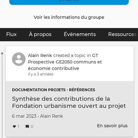
Voir les informations du groupe
Flux
(onglet actif)
À propos
Événements
Ressources
Primary
tabs
Alain Renk
created a topic in
GT
Prospective GE2050 communs et
économie contributive
il y a 3 années
DOCUMENTATION PROJETS - RÉFÉRENCES
Synthèse des contributions de la
Fondation urbanisme ouvert au projet
Rigot
Créé le
par
6 mar 2023
•
Alain Renk
En savoir plus
sur
1
0
Synt