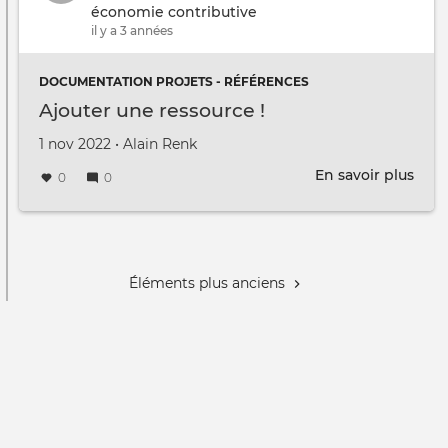
les
économie contributive
gro
il y a 3 années
DOCUMENTATION PROJETS - RÉFÉRENCES
Ajouter une ressource !
Créé le
par
1 nov 2022
•
Alain Renk
En savoir plus
sur
0
0
Ajou
une
Pagination
ress
!
Éléments plus anciens