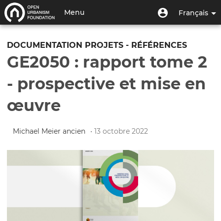
Aller
Menu
Menu
Menu
Français
au
utilisateur
du
contenu
Toggle
compte
principal
navigation
DOCUMENTATION PROJETS - RÉFÉRENCES
de
GE2050 : rapport tome 2
l'utilisateur
- prospective et mise en
œuvre
Michael Meier ancien
• 13 octobre 2022