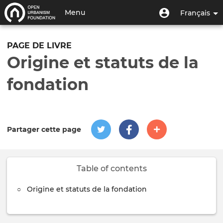
Aller
Menu
Menu
Menu
Français
au
utilisateur
du
contenu
Toggle
compte
principal
navigation
PAGE DE LIVRE
de
Origine et statuts de la
l'utilisateur
fondation
Partager cette page
Table of contents
Origine et statuts de la fondation