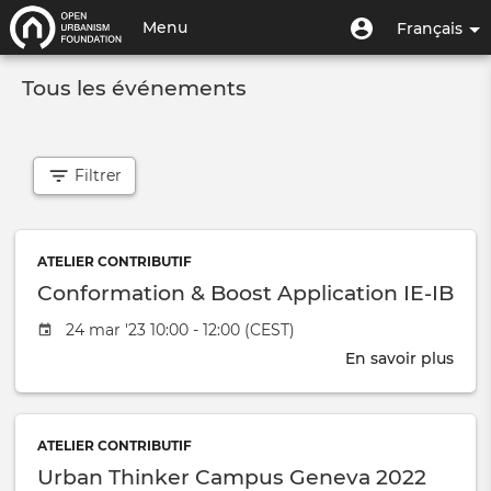
Aller
Menu
Menu
Menu
Français
au
utilisateur
du
contenu
Toggle
compte
principal
Tous les événements
navigation
de
l'utilisateur
Filtrer
ATELIER CONTRIBUTIF
Conformation & Boost Application IE-IB
Event date
24 mar '23 10:00 - 12:00 (CEST)
En savoir plus
sur
Conf
&
Boos
ATELIER CONTRIBUTIF
Appl
Urban Thinker Campus Geneva 2022
IE-