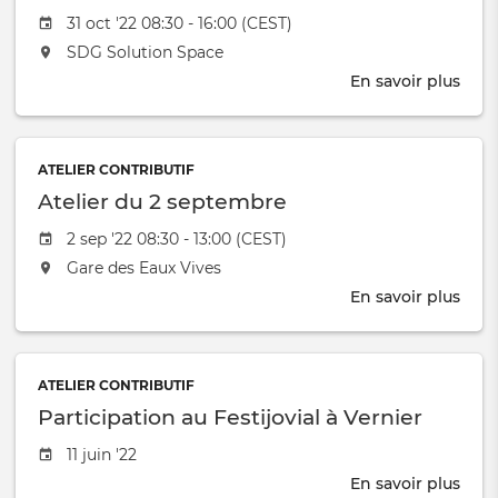
IB
Event date
31 oct '22 08:30 - 16:00 (CEST)
L'événement aura lieu au / à
SDG Solution Space
En savoir plus
sur
Urb
Thin
Cam
ATELIER CONTRIBUTIF
Gen
Atelier du 2 septembre
2022
Event date
2 sep '22 08:30 - 13:00 (CEST)
L'événement aura lieu au / à
Gare des Eaux Vives
En savoir plus
sur
Atel
du
2
ATELIER CONTRIBUTIF
sep
Participation au Festijovial à Vernier
Event date
11 juin '22
En savoir plus
sur