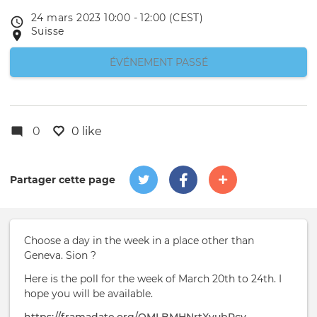
24 mars 2023 10:00 - 12:00 (CEST)
Event
Suisse
Lieu
date
de
l'événement
ÉVÉNEMENT PASSÉ
0
0 like
Partager cette page
Choose a day in the week in a place other than
Geneva. Sion ?
Here is the poll for the week of March 20th to 24th. I
hope you will be available.