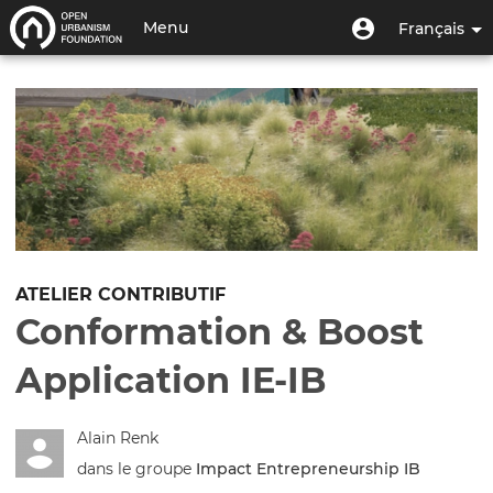
Aller
Menu
Menu
Menu
Français
au
utilisateur
du
contenu
Toggle
compte
principal
navigation
de
l'utilisateur
ATELIER CONTRIBUTIF
Conformation & Boost
Application IE-IB
Alain Renk
dans le groupe
Impact Entrepreneurship IB