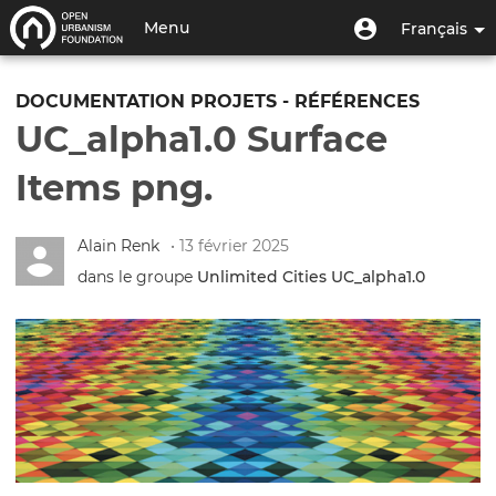
Aller
Menu
Menu
Menu
Français
au
utilisateur
du
contenu
Toggle
compte
principal
navigation
DOCUMENTATION PROJETS - RÉFÉRENCES
de
UC_alpha1.0 Surface
l'utilisateur
Items png.
Alain Renk
• 13 février 2025
dans le groupe
Unlimited Cities UC_alpha1.0