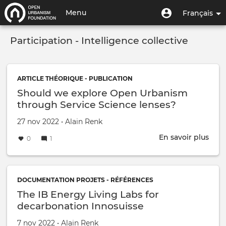
Aller
Menu
Menu
Menu
Français
au
utilisateur
du
contenu
Toggle
compte
principal
Participation - Intelligence collective
navigation
de
l'utilisateur
ARTICLE THÉORIQUE - PUBLICATION
Should we explore Open Urbanism
through Service Science lenses?
Créé le
par
27 nov 2022
•
Alain Renk
En savoir plus
sur
0
1
Shou
we
expl
Ope
DOCUMENTATION PROJETS - RÉFÉRENCES
Urb
The IB Energy Living Labs for
thr
decarbonation Innosuisse
Serv
Scie
Créé le
par
7 nov 2022
•
Alain Renk