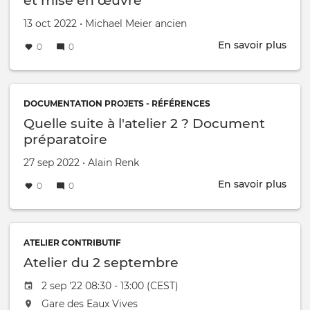
et mise en œuvre
Créé le
par
13 oct 2022
•
Michael Meier ancien
En savoir plus
sur
0
0
GE2
:
rapp
tom
DOCUMENTATION PROJETS - RÉFÉRENCES
2
Quelle suite à l'atelier 2 ? Document
-
préparatoire
pros
et
Créé le
par
27 sep 2022
•
Alain Renk
mis
En savoir plus
sur
0
0
en
Quel
œuv
suit
à
l'ate
ATELIER CONTRIBUTIF
2
Atelier du 2 septembre
?
Event date
2 sep '22 08:30 - 13:00 (CEST)
Doc
prép
L'événement aura lieu au / à
Gare des Eaux Vives