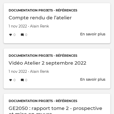
réfé
bibl
DOCUMENTATION PROJETS - RÉFÉRENCES
sur
Compte rendu de l’atelier
les
Créé le
par
1 nov 2022
•
Alain Renk
com
En savoir plus
sur
0
0
Com
ren
de
l’ate
DOCUMENTATION PROJETS - RÉFÉRENCES
Vidéo Atelier 2 septembre 2022
Créé le
par
1 nov 2022
•
Alain Renk
En savoir plus
sur
0
0
Vidé
Atel
2
sep
DOCUMENTATION PROJETS - RÉFÉRENCES
2022
GE2050 : rapport tome 2 - prospective