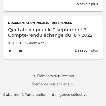
En savoir plus
sur
Atel
du
2
DOCUMENTATION PROJETS - RÉFÉRENCES
sep
Quel atelier pour le 2 septembre ?
Compte-rendu échange du 18 7 2022
Créé le
par
18 juil 2022
•
Alain Renk
En savoir plus
sur
0
0
Quel
ateli
Pagination
pour
le
2
Éléments plus récents
sep
Éléments plus anciens
?
Com
S'abonner à Participation - Intelligence collective
ren
éch
du