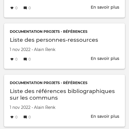
len
En savoir plus
sur
0
0
The
IB
Ene
Livi
DOCUMENTATION PROJETS - RÉFÉRENCES
Labs
Liste des personnes-ressources
for
Créé le
par
1 nov 2022
•
Alain Renk
deca
Inno
En savoir plus
sur
0
0
Liste
des
pers
ress
DOCUMENTATION PROJETS - RÉFÉRENCES
Liste des références bibliographiques
sur les communs
Créé le
par
1 nov 2022
•
Alain Renk
En savoir plus
sur
0
0
Liste
des